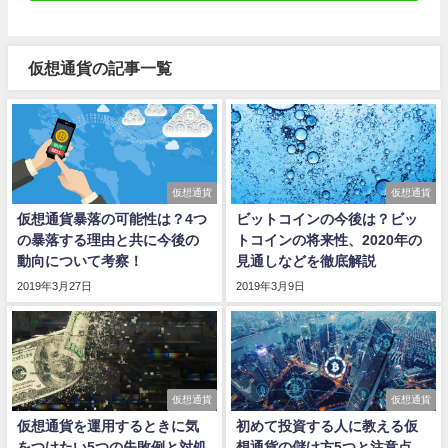
仮想通貨の記事一覧
仮想通貨
仮想通貨
仮想通貨暴落の可能性は？4つ
ビットコインの今後は？ビッ
の暴落する理由と共に今後の
トコインの将来性、2020年の
動向について考察！
見通しなどを徹底解説
2019年3月27日
2019年3月9日
仮想通貨
仮想通貨
仮想通貨を運用するときに気
初めて投資する人に教える仮
をつけたい5つの失敗例と対処
想通貨の儲け方5つと注意点