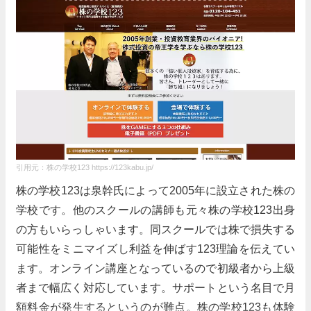
開催場所
全国主要都市
お金に関する考え方が変わりました
前半のお金の教養講座で天引き型の貯蓄法の重要性
を知ることができた。自動的にお金が増えていく体
質にしていきたいと思いました！
引用元：株の学校123 https://123kabu.jp/
内容は特筆するものはなく初心者用
株の学校123は泉幹氏によって2005年に設立された株の
学校です。他のスクールの講師も元々株の学校123出身
投資をある程度した方にとっては物足りない内容で
の方もいらっしゃいます。同スクールでは株で損失する
あった。初心者の方にとっては逆にわかりやすくた
可能性をミニマイズし利益を伸ばす123理論を伝えてい
めになる内容だと思う。
ます。オンライン講座となっているので初級者から上級
者まで幅広く対応しています。サポートという名目で月
閉じる
額料金が発生するというのが難点。株の学校123も体験