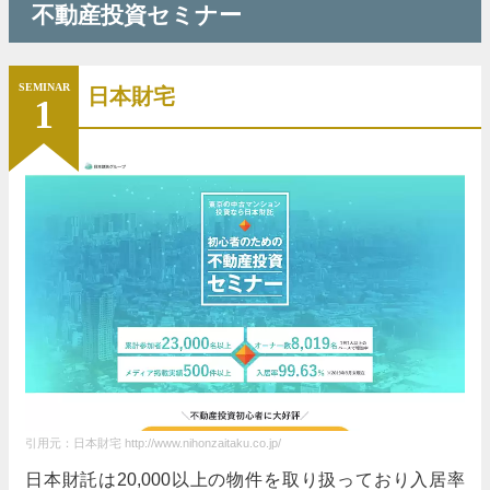
不動産投資セミナー
無料
開催場所
SEMINAR
日本財宅
1
国内主要都市
通えば通うだけ理解が深まっていく！
７月から通い始めて３ヶ月、証券口座の開設から教
えていただき、今ではなんとなく自分で判断しなが
ら株の売買が出来るようになりました。通えば通う
だけ理解が深まっていくのを実感しています。
一番使いやすいと実感！
これまで色々な株情報サイトを試してみましたが、
引用元：日本財宅 http://www.nihonzaitaku.co.jp/
やっぱりトレーダーズウェブの無料情報が一番使い
日本財託は20,000以上の物件を取り扱っており入居率
やすいと実感しています！