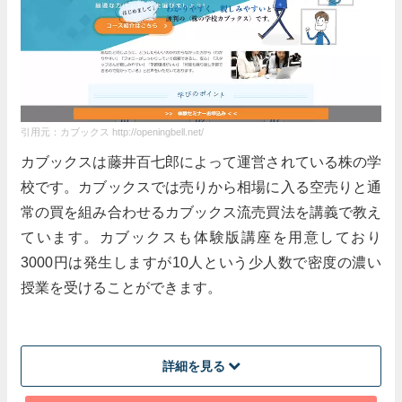
興味がある方にお勧めしたいと思いますね。123の
生徒さんで、女性も、前よりビックリする程増えま
したし。私の周りにはまだそういう女性が少ないの
で、もし興味のある方や、やりたい方に出会った
ら、お勧めしたいですね★お勧めポイントは、解る
引用元：カブックス http://openingbell.net/
まで教えてくれる所！です（笑）ちゃんと、自分自
カブックスは藤井百七郎によって運営されている株の学
身が理解できるまで、教えてくれる所が良いで
校です。カブックスでは売りから相場に入る空売りと通
す・・！
常の買を組み合わせるカブックス流売買法を講義で教え
ています。カブックスも体験版講座を用意しており
とても親切で初心者でもわかりやすく
3000円は発生しますが10人という少人数で密度の濃い
て安心！
授業を受けることができます。
受講していて、とても親切な印象を受けた。受講料
に関しては、まあまあと言った感じ。初心者だった
ので心配だったが、全然わかりやすくて安心した。
詳細を見る