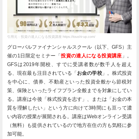
引用元：投資の達人になる投資講座 https://toushi-up.com/
グローバルファイナンシャルスクール（以下、GFS）主
催の1日限定セミナー「
投資の達人になる投資講座
」。
GFSは2019年開校、すでに受講者数が数千人を超え
る、現在最も注目されている「
お金の学校
」。株式投資
を中心に、債券、不動産といった投資全般から節税対
策、保険といったライフプラン全般までを対象にしてい
る。講座は今後「株式投資を志す」、または「お金の本
質を理解したい」という方に向けて3時間にも亘って濃
い内容の授業が展開される。講座はWebオンライン受講
（無料）も提供されているので地方在住の方も気軽に参
加可能。