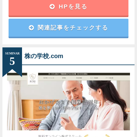
閉じる
講師
HPを見る
カブックス流投資手法で利益を出している個人投資家が担当
関連記事をチェックする
講座内容
株の基本的な内容から実際の売買ポイントまでを少人数講義
形式でレクチャー
SEMINAR
株の学校.com
5
受講料
3000円
開催場所
全国主要都市
表層的な解説ではなく、プロセスまで
しっかり教えてもらえる！