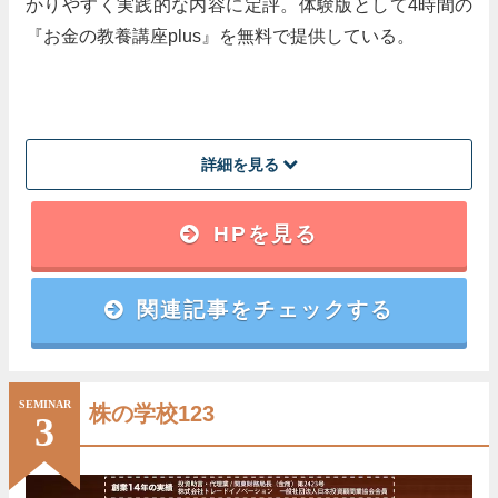
かりやすく実践的な内容に定評。体験版として4時間の
『お金の教養講座plus』を無料で提供している。
詳細を見る
講師
HPを見る
アンケートで高評価のプロ教師のみが講師を担当
関連記事をチェックする
講座内容
投資初心者に向けた『お金の教養』と『各投資スクール』の
概要
SEMINAR
株の学校123
3
受講料
無料 (web講座は1000円)