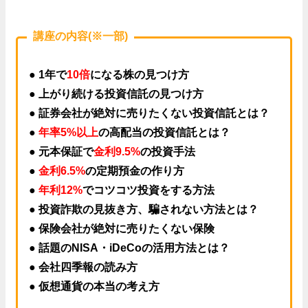
講座の内容(※一部)
● 1年で
10倍
になる株の見つけ方
● 上がり続ける投資信託の見つけ方
● 証券会社が絶対に売りたくない投資信託とは？
●
年率5%以上
の高配当の投資信託とは？
● 元本保証で
金利9.5%
の投資手法
●
金利6.5%
の定期預金の作り方
●
年利12%
でコツコツ投資をする方法
● 投資詐欺の見抜き方、騙されない方法とは？
● 保険会社が絶対に売りたくない保険
● 話題のNISA・iDeCoの活用方法とは？
● 会社四季報の読み方
● 仮想通貨の本当の考え方