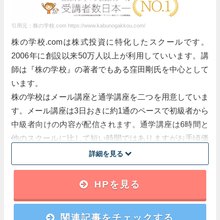
チャート・パターンの解説に特化した内容で、非常
に新鮮でした。表層的な解説ではなく、市場参加者
引用元：株の学校.com https://www.kabunogakkou.com/
の真理を段階的に解説しながら、どのようにチャー
ト群が形成されるかのプロセスをご教示いただいた
株の学校.comは株式投資に特化したスクールです。
ので大変納得感がありました。（Ｎ・Ｋさん 男性４
2006年に創設以来50万人以上が利用していいます。講
０代）
師は『株の学校』の著者でもある窪田剛氏を中心として
います。
閉じる
株の学校はメール講座と通学講座を二つを用意していま
す。メール講座は3日おきに約1通のペースで初級者から
中級者向けの内容が配信されます。通学講座は6時間と
他のスクールに比して短い時間ではありますがお手頃価
格で株の売買手法を中心に提供しています。
詳細を見る
講師
HPを見る
窪田剛氏を始めとした投資家
関連記事をチェックする