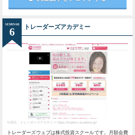
講座内容
継続した利益を出すためのトレード手法
受講料
SEMINAR
トレーダーズアカデミー
6
通学コース：19,800円(6時間)
メール講座：無料
開催場所
オンラインと通学
株取引の要点が掴めた
自分の中で株取り引きにおいておさえないといけな
いポイントが明確になった。具体的な使用ツールや
講師の売買ルールなど実践的内容に満足。
引用元：トレーダーズアカデミー https://traders-academy.jp/
とても丁寧に教えてくれる！
トレーダーズウェブは株式投資スクールです。月額会費