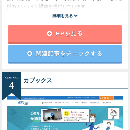
版のオンライン講座を提供しています。
詳細を見る
講師
HPを見る
代表や元生徒の現役トレーダーが担当
関連記事をチェックする
講座内容
123理論を習得したプロトレーダーの解説
受講料
SEMINAR
カブックス
4
無料
開催場所
オンライン
解るまで徹底して教えてくれる！