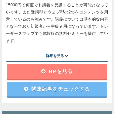
15000円で何度でも講義を受講することが可能となって
本を買うだけでここまで丁寧に教えてくれる所は無
います。また受講型とウェブ型の2つをコンテンツを用
いと思います。トレードに参加する人が増えてこ
意しているのも強みです。講義については基本的な内容
そ、そのパイは膨らむのです。プロのスポーツ選手
となっており初級者から中級者用になっています。トレ
がファンに優しいのは、そのスポーツの全体のパイ
を増やす為でも有るのです。参加者が多ければ市場
ーダーズウェブでも体験版の無料セミナーを提供してい
規模も大きくなり社会に貢献する事に成るのだと思
ます。
います。
詳細を見る
閉じる
講師
HPを見る
講師の実績等については不明
関連記事をチェックする
講座内容
初心者でもわかりやすいテクニカルを伝授
受講料