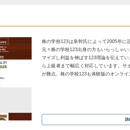
web講座は1000円)
要都市
株の学校123は泉幹氏によって2005
元々株の学校123出身の方もいらっしゃ
マイズし利益を伸ばす123理論を伝えて
した
ら上級者まで幅広く対応しています。サ
が難点。株の学校123も体験版のオンラ
重要性を知ることができた。自動的にお金が増えていく体質に
者用
内容であった。初心者の方にとっては逆にわかりやすくために
詳