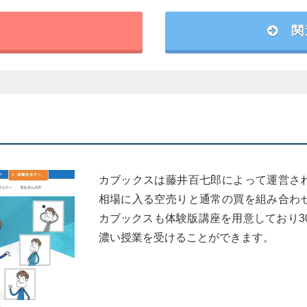
閉じる
関
元生徒の現役トレーダーが担当
理論を習得したプロトレーダーの解説
イン
カブックスは藤井百七郎によって運営さ
相場に入る空売りと通常の買を組み合わ
カブックスも体験版講座を用意しており3
！
濃い授業を受けることができます。
123の生徒さんで、女性も、前よりビックリする程増えました
ったら、お勧めしたいですね★お勧めポイントは、解るまで教
す・・！