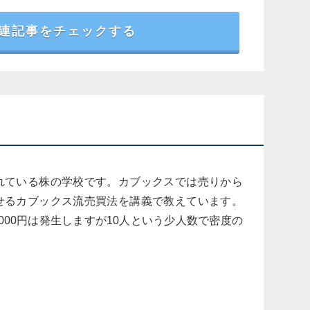
連記事をチェックする
れている株の学校です。カブックスでは売りから
せるカブックス流売買法を講義で教えています。
000円は発生しますが10人という少人数で密度の
し。私の周りにはまだそういう女性が少ないの
えてくれる所！です（笑）ちゃんと、自分自身