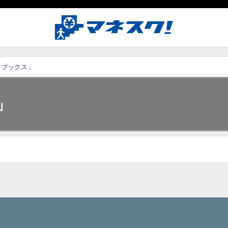
カブックス」
」