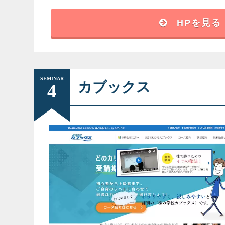
HPを見る
講師
代表や
講座内容
123
SEMINAR
カブックス
4
受講料
無料
開催場所
オンラ
解るまで徹底して教えてくれる
興味がある方にお勧めしたいと思いますね。
で、もし興味のある方や、やりたい方に出会
が理解できるまで、教えてくれる所が良いで