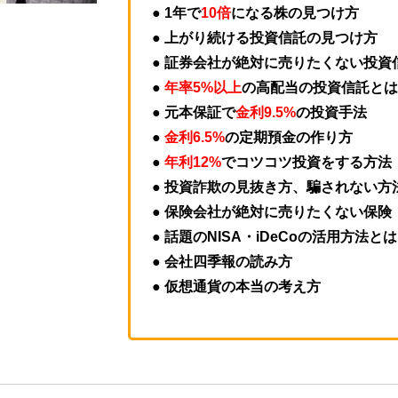
● 1年で
10倍
になる株の見つけ方
● 上がり続ける投資信託の見つけ方
● 証券会社が絶対に売りたくない投資
●
年率5%以上
の高配当の投資信託とは
● 元本保証で
金利9.5%
の投資手法
●
金利6.5%
の定期預金の作り方
●
年利12%
でコツコツ投資をする方法
● 投資詐欺の見抜き方、騙されない方
● 保険会社が絶対に売りたくない保険
● 話題のNISA・iDeCoの活用方法と
● 会社四季報の読み方
● 仮想通貨の本当の考え方