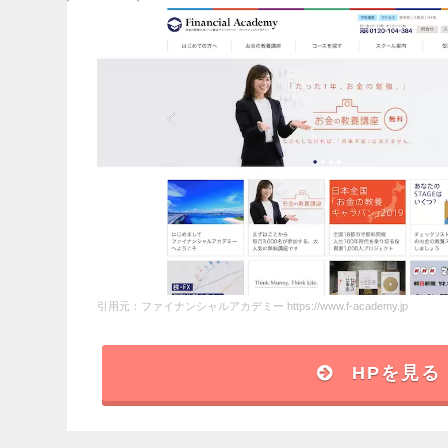
引用元：ファイナンシャルアカデミー https://www.f-academy.jp
HPを見る
講師
アンケ
講座内容
投資初