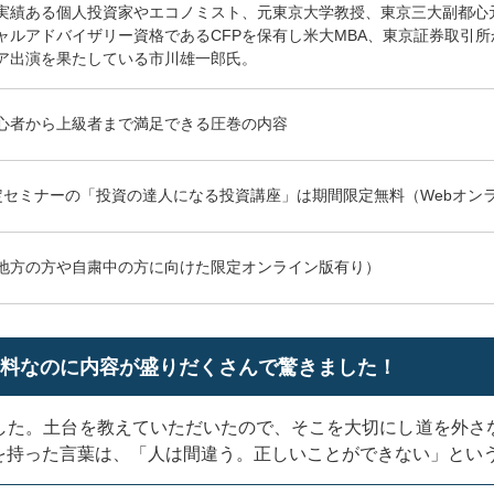
実績ある個人投資家やエコノミスト、元東京大学教授、東京三大副都心
ャルアドバイザリー資格であるCFPを保有し米大MBA、東京証券取引
ア出演を果たしている市川雄一郎氏。
心者から上級者まで満足できる圧巻の内容
定セミナーの「投資の達人になる投資講座」は期間限定無料（Webオン
地方の方や自粛中の方に向けた限定オンライン版有り）
無料なのに内容が盛りだくさんで驚きました！
した。土台を教えていただいたので、そこを大切にし道を外さ
を持った言葉は、「人は間違う。正しいことができない」とい