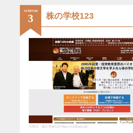
SEMINAR
株の学校123
3
受講料
無料 (
開催場所
全国主
お金に関する考え方が変わりま
前半のお金の教養講座で天引き型の貯蓄法の
内容は特筆するものはなく初心
投資をある程度した方にとっては物足りない
引用元：株の学校123 https://123kabu.jp/