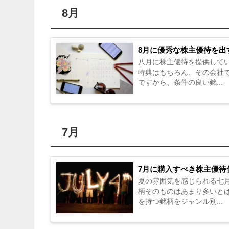
8月
8月に優秀な株主優待を出
八月に株主優待を提供して
特典はもちろん、その会社
ですから、条件の良い銘...
7月
7月に購入すべき株主優待
夏の雰囲気を感じられる七
柄そのものはあまり多いと
を持つ銘柄をジャンル別...