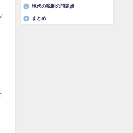
現代の税制の問題点
5
な
まとめ
6
と