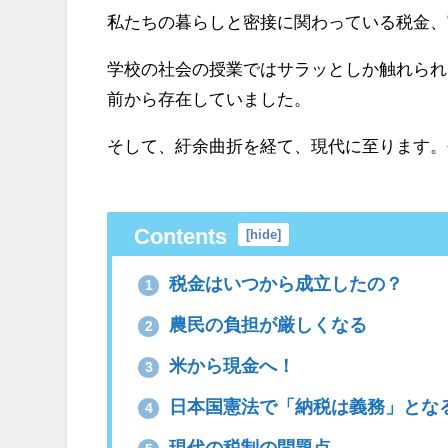
私たちの暮らしと密接に関わっている税金、
学校の社会の授業ではサラッとしか触れられ
前から存在していました。
そして、紆余曲折を経て、現代に至ります。
Contents
[
hide
]
税金はいつから成立したの？
1
農民の負担が厳しくなる
2
米から現金へ！
3
日本国憲法で「納税は義務」とな
4
現代の税制の問題点