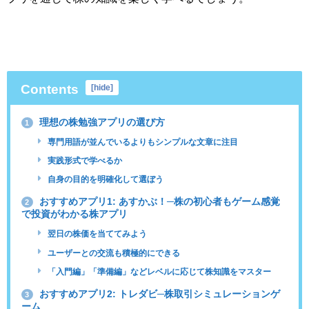
Contents
[
hide
]
理想の株勉強アプリの選び方
1
専門用語が並んでいるよりもシンプルな文章に注目
実践形式で学べるか
自身の目的を明確化して選ぼう
おすすめアプリ1: あすかぶ！─株の初心者もゲーム感覚
2
で投資がわかる株アプリ
翌日の株価を当ててみよう
ユーザーとの交流も積極的にできる
「入門編」「準備編」などレベルに応じて株知識をマスター
おすすめアプリ2: トレダビ─株取引シミュレーションゲ
3
ーム